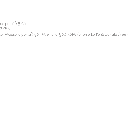
ummer gemäß §27a
042788
 dieser Webseite gemäß §5 TMG und §55 RStV: Antonio Lo Po & Donato Alba
rnberg
Standort Lauf
se 17
Marktplatz 18,
berg
91207 Lauf an d