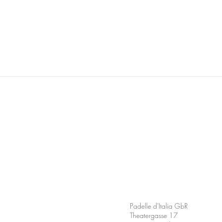
Standort Nürnberg
Padelle d'Italia GbR
Theatergasse 17